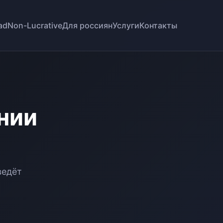
ad
Non-Lucrative
Для россиян
Услуги
Контакты
нии
ведёт