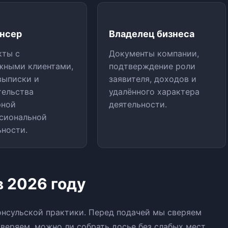
нсер
Владелец бизнеса
кты с
Документы компании,
жными клиентами,
подтверждение роли
 выписки и
заявителя, доходов и
тельства
удалённого характера
рной
деятельности.
сиональной
ьности.
 2026 году
онсульской практики. Перед подачей мы сверяем
веряем, можно ли собрать досье без слабых мест.