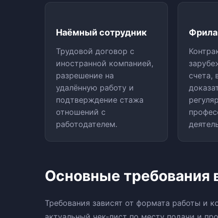
Наёмный сотрудник
Фрила
Трудовой договор с
Контра
иностранной компанией,
зарубе
разрешение на
счета,
удалённую работу и
доказа
подтверждение стажа
регуля
отношений с
профес
работодателем.
деятел
Основные требования в
Требования зависят от формата работы и к
актуальный чек-лист по месту подачи и про